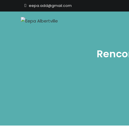
eepa.add@gmail.com
Rencon