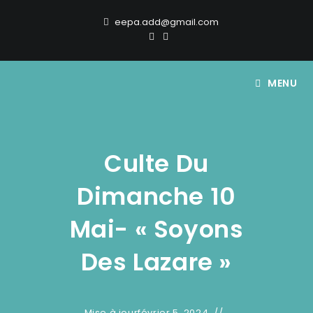
eepa.add@gmail.com
MENU
Culte Du
Dimanche 10
Mai- « Soyons
Des Lazare »
Mise à jour
février 5, 2024