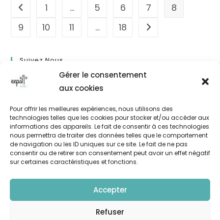
1
…
5
6
7
8
Go to the previous page
9
10
11
…
18
Aller à la page suivan
Suivez Nous
Gérer le consentement
aux cookies
Pour offrir les meilleures expériences, nous utilisons des
technologies telles que les cookies pour stocker et/ou accéder aux
informations des appareils. Le fait de consentir à ces technologies
nous permettra de traiter des données telles que le comportement
de navigation ou les ID uniques sur ce site. Le fait de ne pas
consentir ou de retirer son consentement peut avoir un effet négatif
sur certaines caractéristiques et fonctions.
L’EEPA
Accepter
Plan d’accès
Refuser