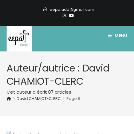
Skip
eepa.add@gmail.com
to
content
MENU
Auteur/autrice :
David
CHAMIOT-CLERC
Cet auteur a écrit 87 articles
>
David CHAMIOT-CLERC
>
Page 8